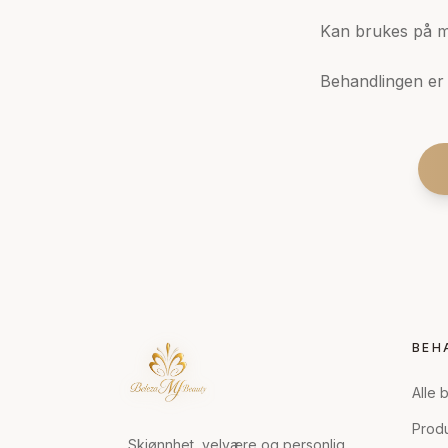
Kan brukes på m
Behandlingen er 
BEH
Alle 
Prod
Skjønnhet, velvære og personlig