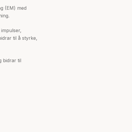
ing (EM) med
ming.
 impulser,
rar til å styrke,
bidrar til