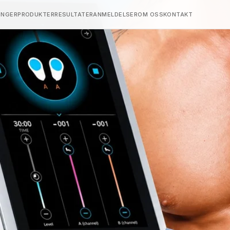
INGER
PRODUKTER
RESULTATER
ANMELDELSER
OM OSS
KONTAKT