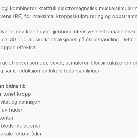
logi kombinerer kraftfull elektromagnetisk muskelstimuler
ekvens (RF) for maksimal kroppsskulpturering og oppstram
iverer musklene dypt gjennom intensive elektromagnetiske
l ca. 30 000 muskelkontraksjoner på én behandling. Dette bid
oppen effektivt.
radiofrekvensen opp vevet, stimulerer blodsirkulasjonen og 
 samt reduksjon av lokale fettansamlinger.
 bidra til:
r tonet kropp
itet og definisjon
 av huden
kontur
 blodsirkulasjonen
lokale fettområder