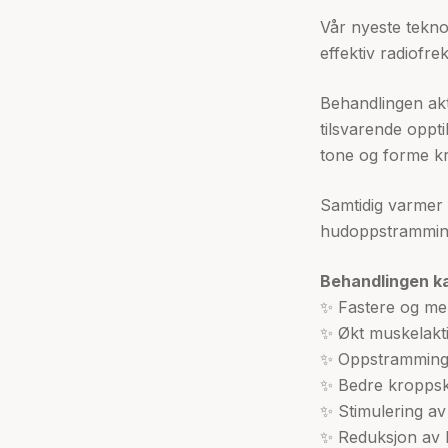
Vår nyeste tekno
effektiv radiofr
Behandlingen akt
tilsvarende oppti
tone og forme kr
Samtidig varmer 
hudoppstramming
Behandlingen kan
✨ Fastere og me
✨ Økt muskelaktiv
✨ Oppstramming
✨ Bedre kropps
✨ Stimulering av
✨ Reduksjon av 